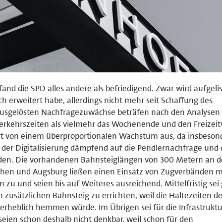
nd die SPD alles andere als befriedigend. Zwar wird aufgelis
 erweitert habe, allerdings nicht mehr seit Schaffung des
 ausgelösten Nachfragezuwächse beträfen nach den Analysen
erkehrszeiten als vielmehr das Wochenende und den Freizeit
ht von einem überproportionalen Wachstum aus, da insbeson
der Digitalisierung dämpfend auf die Pendlernachfrage und
rden. Die vorhandenen Bahnsteiglängen von 300 Metern an 
en und Augsburg ließen einen Einsatz von Zugverbänden mi
 zu und seien bis auf Weiteres ausreichend. Mittelfristig sei 
usätzlichen Bahnsteig zu errichten, weil die Haltezeiten de
 erheblich hemmen würde. Im Übrigen sei für die Infrastruktu
eien schon deshalb nicht denkbar, weil schon für den