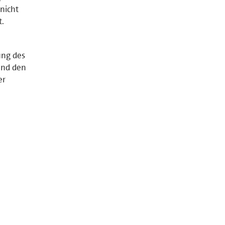
nicht
t.
ung des
und den
er