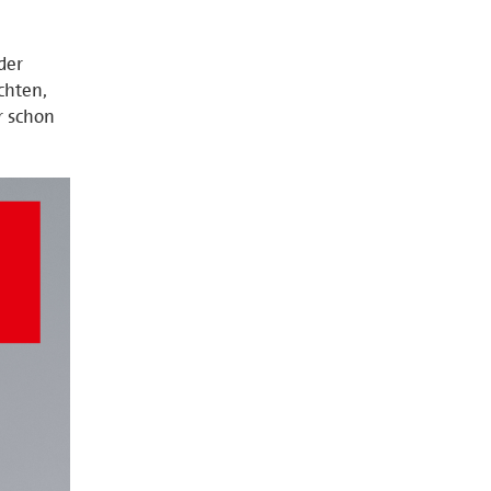
der
chten,
r schon