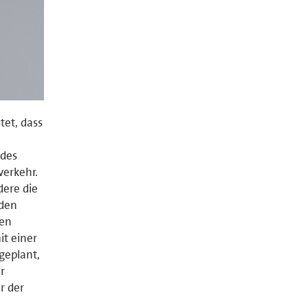
tet, dass
 des
verkehr.
dere die
 den
den
t einer
geplant,
r
r der