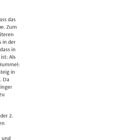
ass das
be. Zum
iteren
 in der
dass in
st: Als
 Hummel:
teig in
t. Da
ringer
zu
der 2.
en
g und