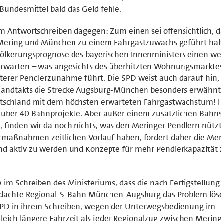
Bundesmittel bald das Geld fehle.
m Antwortschreiben dagegen: Zum einen sei offensichtlich, d
 Mering und München zu einem Fahrgastzuwachs geführt ha
völkerungsprognose des bayerischen Innenministers einen we
rwarten – was angesichts des überhitzten Wohnungsmarktes
erer Pendlerzunahme führt. Die SPD weist auch darauf hin, 
landtakts die Strecke Augsburg-München besonders erwähnt i
eutschland mit dem höchsten erwarteten Fahrgastwachstum!
über 40 Bahnprojekte. Aber außer einem zusätzlichen Bahns
, finden wir da noch nichts, was den Meringer Pendlern nütz
rmaßnahmen zeitlichen Vorlauf haben, fordert daher die Me
gend aktiv zu werden und Konzepte für mehr Pendlerkapazität 
e im Schreiben des Ministeriums, dass die nach Fertigstellung 
dachte Regional-S-Bahn München-Augsburg das Problem lös
e SPD in ihrem Schreiben, wegen der Unterwegsbedienung im
eich längere Fahrzeit als jeder Regionalzug zwischen Merin