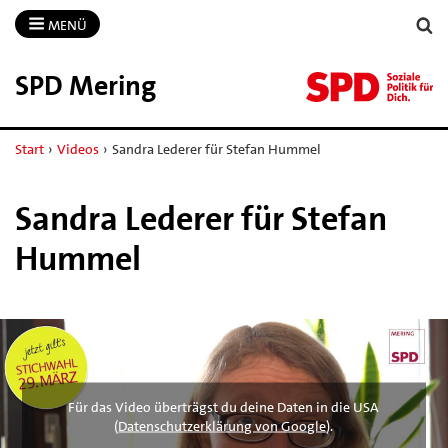
MENÜ
SPD Mering
Start
›
Videos
›
Sandra Lederer für Stefan Hummel
Sandra Lederer für Stefan
Hummel
Für das Video überträgst du deine Daten in die USA
(
Datenschutzerklärung von Google
).